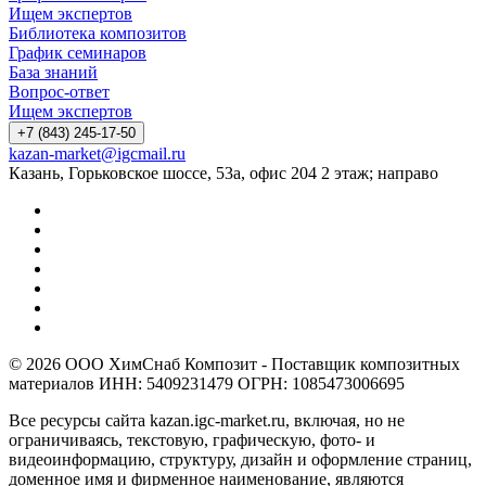
Ищем экспертов
Библиотека композитов
График семинаров
База знаний
Вопрос-ответ
Ищем экспертов
+7 (843) 245-17-50
kazan-market@igcmail.ru
Казань, ​Горьковское шоссе, 53а, офис 204 2 этаж; направо
© 2026 ООО ХимСнаб Композит - Поставщик композитных
материалов ИНН: 5409231479 ОГРН: 1085473006695
Все ресурсы сайта kazan.igc-market.ru, включая, но не
ограничиваясь, текстовую, графическую, фото- и
видеоинформацию, структуру, дизайн и оформление страниц,
доменное имя и фирменное наименование, являются