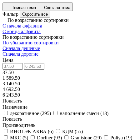
Темная тема
Светлая тема
Фильтр
Сбросить все
По возрастанию сортировки
С начала алфавита
С конца алфавита
По возрастанию сортировки
По убыванию сортировки
Сначала дешевые
Сначала дорогие
Цена
37.50
1 589.50
3 140.50
4 692.50
6 243.50
Показать
Назначение
декоративное
(
295
)
наполнение смеси
(
18
)
Показать
Производитель
ИНОТЭК АКВА
(
6
)
КДМ
(
55
)
МКС
(
5
)
Dorfner
(
93
)
Granistone
(
29
)
Poliya
(
19
)