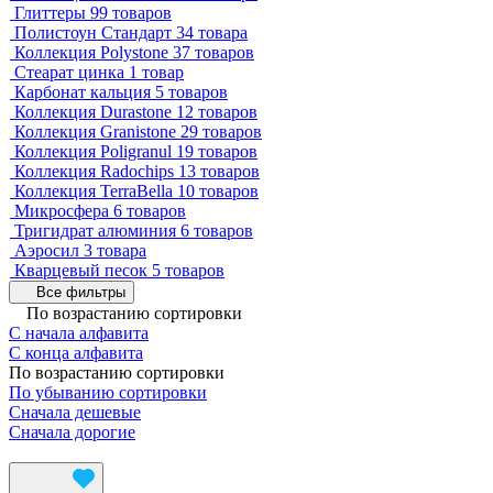
Глиттеры
99 товаров
Полистоун Стандарт
34 товара
Коллекция Polystone
37 товаров
Стеарат цинка
1 товар
Карбонат кальция
5 товаров
Коллекция Durastone
12 товаров
Коллекция Granistone
29 товаров
Коллекция Poligranul
19 товаров
Коллекция Radochips
13 товаров
Коллекция TerraBella
10 товаров
Микросфера
6 товаров
Тригидрат алюминия
6 товаров
Аэросил
3 товара
Кварцевый песок
5 товаров
Все фильтры
По возрастанию сортировки
С начала алфавита
С конца алфавита
По возрастанию сортировки
По убыванию сортировки
Сначала дешевые
Сначала дорогие