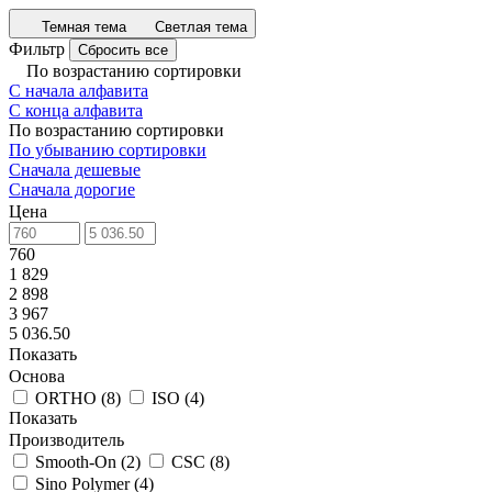
Темная тема
Светлая тема
Фильтр
Сбросить все
По возрастанию сортировки
С начала алфавита
С конца алфавита
По возрастанию сортировки
По убыванию сортировки
Сначала дешевые
Сначала дорогие
Цена
760
1 829
2 898
3 967
5 036.50
Показать
Основа
ORTHO
(
8
)
ISO
(
4
)
Показать
Производитель
Smooth-On
(
2
)
CSC
(
8
)
Sino Polymer
(
4
)