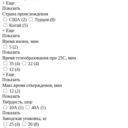
+ Еще
Показать
Страна происхождения
США
(
2
)
Турция
(
8
)
Китай
(
5
)
+ Еще
Показать
Время жизни, мин
5
(
2
)
Показать
Время гелеобразования при 25С, мин
35
(
4
)
22
(
4
)
12
(
4
)
+ Еще
Показать
Макс.время отверждения, мин
12
(
2
)
Показать
Твёрдость, шор
10А
(
1
)
40А
(
1
)
Показать
Заводская упаковка, кг
25
(
4
)
20
(
8
)