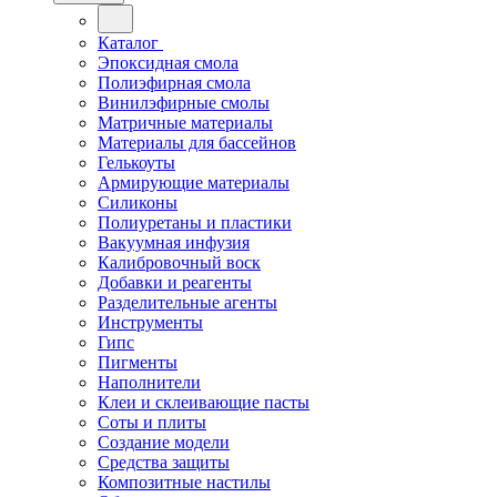
Каталог
Эпоксидная смола
Полиэфирная смола
Винилэфирные смолы
Матричные материалы
Материалы для бассейнов
Гелькоуты
Армирующие материалы
Силиконы
Полиуретаны и пластики
Вакуумная инфузия
Калибровочный воск
Добавки и реагенты
Разделительные агенты
Инструменты
Гипс
Пигменты
Наполнители
Клеи и склеивающие пасты
Соты и плиты
Создание модели
Средства защиты
Композитные настилы