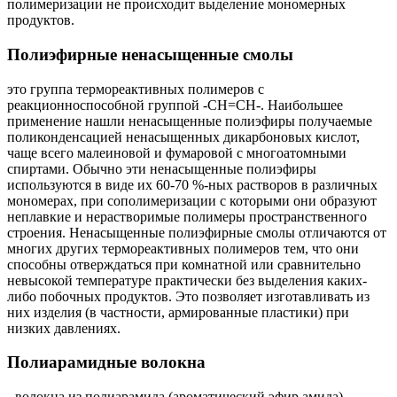
полимеризации не происходит выделение мономерных
продуктов.
Полиэфирные ненасыщенные смолы
это группа термореактивных полимеров с
реакционноспособной группой -СН=СН-. Наибольшее
применение нашли ненасыщенные полиэфиры получаемые
поликонденсацией ненасыщенных дикарбоновых кислот,
чаще всего малеиновой и фумаровой с многоатомными
спиртами. Обычно эти ненасыщенные полиэфиры
используются в виде их 60-70 %-ных растворов в различных
мономерах, при сополимеризации с которыми они образуют
неплавкие и нерастворимые полимеры пространственного
строения. Ненасыщенные полиэфирные смолы отличаются от
многих других термореактивных полимеров тем, что они
способны отверждаться при комнатной или сравнительно
невысокой температуре практически без выделения каких-
либо побочных продуктов. Это позволяет изготавливать из
них изделия (в частности, армированные пластики) при
низких давлениях.
Полиарамидные волокна
- волокна из полиарамида (ароматический эфир амида)