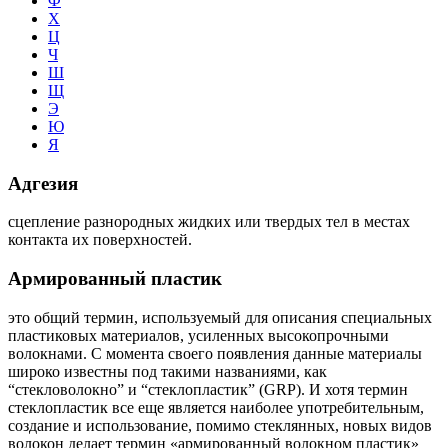
Ф
Х
Ц
Ч
Ш
Щ
Э
Ю
Я
Адгезия
сцепление разнородных жидких или твердых тел в местах
контакта их поверхностей.
Армированный пластик
это общий термин, используемый для описания специальных
пластиковых материалов, усиленных высокопрочными
волокнами. С момента своего появления данные материалы
широко известны под такими названиями, как
“стекловолокно” и “стеклопластик” (GRP). И хотя термин
стеклопластик все еще является наиболее употребительным,
создание и использование, помимо стеклянных, новых видов
волокон делает термин «армированный волокном пластик»