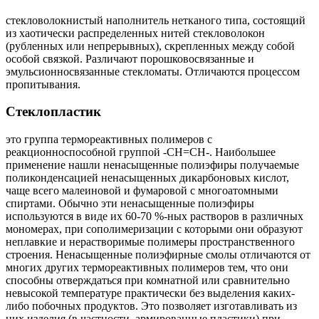
стекловолокнистый наполнитель нетканого типа, состоящий
из хаотически распределенных нитей стекловолокон
(рубленных или непрерывных), скрепленных между собой
особой связкой. Различают порошковосвязанные и
эмульсионносвязанные стекломаты. Отличаются процессом
пропитывания.
Стеклопластик
это группа термореактивных полимеров с
реакционноспособной группой -СН=СН-. Наибольшее
применение нашли ненасыщенные полиэфиры получаемые
поликонденсацией ненасыщенных дикарбоновых кислот,
чаще всего малеиновой и фумаровой с многоатомными
спиртами. Обычно эти ненасыщенные полиэфиры
используются в виде их 60-70 %-ных растворов в различных
мономерах, при сополимеризации с которыми они образуют
неплавкие и нерастворимые полимеры пространственного
строения. Ненасыщенные полиэфирные смолы отличаются от
многих других термореактивных полимеров тем, что они
способны отверждаться при комнатной или сравнительно
невысокой температуре практически без выделения каких-
либо побочных продуктов. Это позволяет изготавливать из
них изделия (в частности, армированные пластики) при