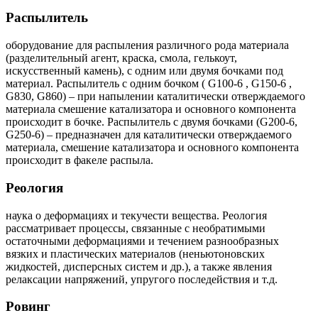
Распылитель
оборудование для распыления различного рода материала
(разделительный агент, краска, смола, гелькоут,
искусственный камень), с одним или двумя бочками под
материал. Распылитель с одним бочком ( G100-6 , G150-6 ,
G830, G860) – при напылении каталитически отверждаемого
материала смешение катализатора и основного компонента
происходит в бочке. Распылитель с двумя бочками (G200-6,
G250-6) – предназначен для каталитически отверждаемого
материала, смешение катализатора и основного компонента
происходит в факеле распыла.
Реология
наука о деформациях и текучести вещества. Реология
рассматривает процессы, связанные с необратимыми
остаточными деформациями и течением разнообразных
вязких и пластических материалов (неньютоновских
жидкостей, дисперсных систем и др.), а также явления
релаксации напряжений, упругого последействия и т.д.
Ровинг