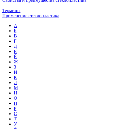
Свойства и преимущества стеклопластика
Термины
Применение стеклопластика
А
Б
В
Г
Д
Е
Ё
Ж
З
И
К
Л
М
Н
О
П
Р
С
Т
У