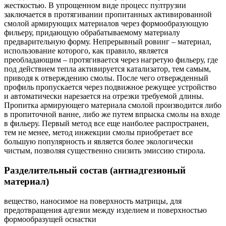
жесткостью. В упрощенном виде процесс пултрузии
заключается в протягивании пропитанных активированной
смолой армирующих материалов через формообразующую
фильеру, придающую обрабатываемому материалу
предварительную форму. Непрерывный ровинг – материал,
использование которого, как правило, является
преобладающим – протягивается через нагретую фильеру, где
под действием тепла активируется катализатор, тем самым,
приводя к отверждению смолы. После чего отвержденный
профиль пропускается через подвижное режущее устройство
и автоматически нарезается на отрезки требуемой длины.
Пропитка армирующего материала смолой производится либо
в пропиточной ванне, либо же путем впрыска смолы на входе
в фильеру. Первый метод все еще наиболее распространен,
тем не менее, метод инжекции смолы приобретает все
большую популярность и является более экологически
чистым, позволяя существенно снизить эмиссию стирола.
Разделительный состав (антиадгезионый
материал)
вещество, наносимое на поверхность матрицы, для
предотвращения адгезии между изделием и поверхностью
формообразущей оснастки