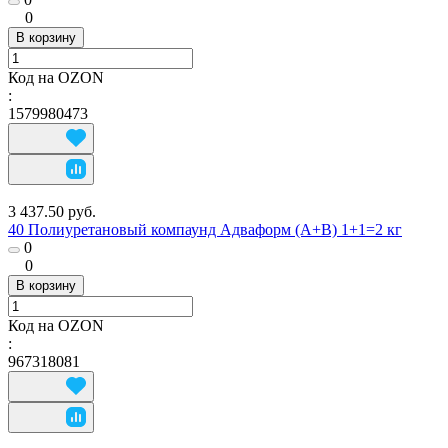
0
В корзину
Код на OZON
:
1579980473
3 437.50 руб.
40 Полиуретановый компаунд Адваформ (A+B) 1+1=2 кг
0
0
В корзину
Код на OZON
:
967318081