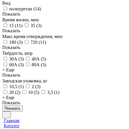
Вид
полиуретан
(
14
)
Показать
Время жизни, мин
15
(
11
)
35
(
3
)
Показать
Макс.время отверждения, мин
180
(
3
)
720
(
11
)
Показать
Твёрдость, шор
30А
(
3
)
40А
(
5
)
60А
(
3
)
80А
(
3
)
+ Еще
Показать
Заводская упаковка, кг
10,5
(
1
)
2
(
3
)
20
(
2
)
10
(
5
)
3,5
(
1
)
+ Еще
Показать
Показать
Главная
Каталог