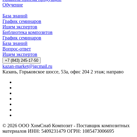
Обучение
База знаний
График семинаров
Ищем экспертов
Библиотека композитов
График семинаров
База знаний
Вопрос-ответ
Ищем экспертов
+7 (843) 245-17-50
kazan-market@igcmail.ru
Казань, ​Горьковское шоссе, 53а, офис 204 2 этаж; направо
© 2026 ООО ХимСнаб Композит - Поставщик композитных
материалов ИНН: 5409231479 ОГРН: 1085473006695