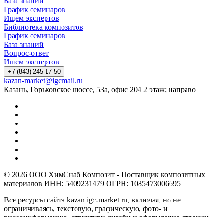
База знаний
График семинаров
Ищем экспертов
Библиотека композитов
График семинаров
База знаний
Вопрос-ответ
Ищем экспертов
+7 (843) 245-17-50
kazan-market@igcmail.ru
Казань, ​Горьковское шоссе, 53а, офис 204 2 этаж; направо
© 2026 ООО ХимСнаб Композит - Поставщик композитных
материалов ИНН: 5409231479 ОГРН: 1085473006695
Все ресурсы сайта kazan.igc-market.ru, включая, но не
ограничиваясь, текстовую, графическую, фото- и