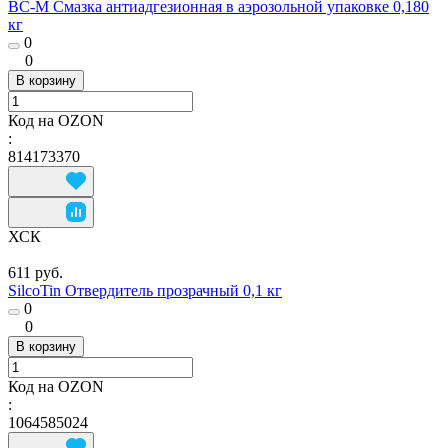
ВС-М Смазка антиадгезионная в аэрозольной упаковке 0,180
кг
0
0
В корзину
Код на OZON
:
814173370
ХСК
611 руб.
SilcoTin Отвердитель прозрачный 0,1 кг
0
0
В корзину
Код на OZON
:
1064585024