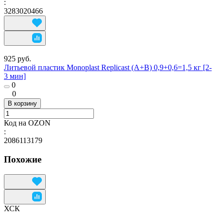
:
3283020466
925 руб.
Литьевой пластик Monoplast Replicast (А+В) 0,9+0,6=1,5 кг [2-
3 мин]
0
0
В корзину
Код на OZON
:
2086113179
Похожие
ХСК