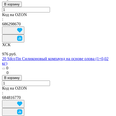
В корзину
Код на OZON
:
686298670
ХСК
976 руб.
20 SilcoTin Силиконовый компаунд на основе олова (1+0,02
кг)
0
0
В корзину
Код на OZON
:
684816770