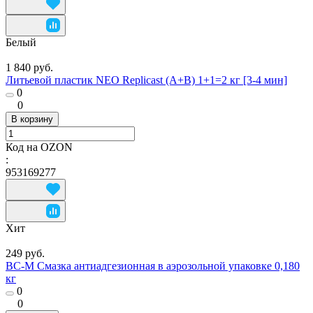
Белый
1 840 руб.
Литьевой пластик NEO Replicast (А+В) 1+1=2 кг [3-4 мин]
0
0
В корзину
Код на OZON
:
953169277
Хит
249 руб.
ВС-М Смазка антиадгезионная в аэрозольной упаковке 0,180
кг
0
0