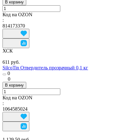
В корзину
Код на OZON
:
814173370
ХСК
611 руб.
SilcoTin Отвердитель прозрачный 0,1 кг
0
0
В корзину
Код на OZON
:
1064585024
1 129.50 руб.