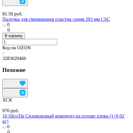
81.50 руб.
Палочка для смешивания пластик синяя 203 мм CSC
0
0
В корзину
Код на OZON
:
3283020466
Похожие
ХСК
976 руб.
10 SilcoTin Силиконовый компаунд на основе олова (1+0,02
кг)
0
0