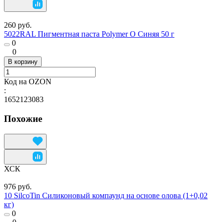
260 руб.
5022RAL Пигментная паста Polymer O Синяя 50 г
0
0
В корзину
Код на OZON
:
1652123083
Похожие
ХСК
976 руб.
10 SilcoTin Силиконовый компаунд на основе олова (1+0,02
кг)
0