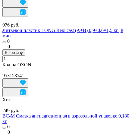
976 руб.
Литьевой пластик LONG Replicast (А+В) 0,9+0,6=1,5 кг [8
мин]
0
0
В корзину
Код на OZON
:
953158541
Хит
249 руб.
ВС-М Смазка антиадгезионная в аэрозольной упаковке 0,180
кг
0
0