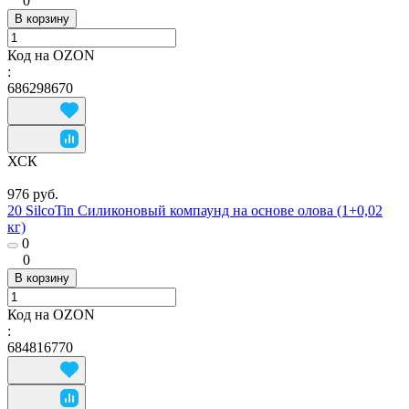
0
В корзину
Код на OZON
:
686298670
ХСК
976 руб.
20 SilcoTin Силиконовый компаунд на основе олова (1+0,02
кг)
0
0
В корзину
Код на OZON
:
684816770