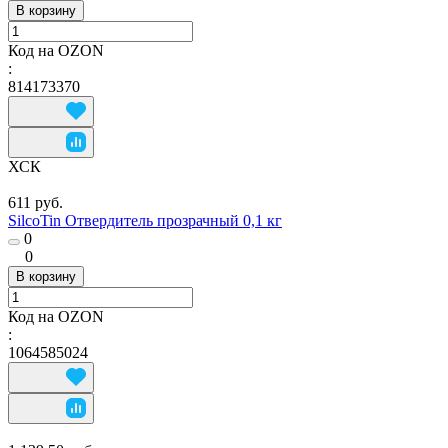
В корзину
Код на OZON
:
814173370
ХСК
611 руб.
SilcoTin Отвердитель прозрачный 0,1 кг
0
0
В корзину
Код на OZON
:
1064585024