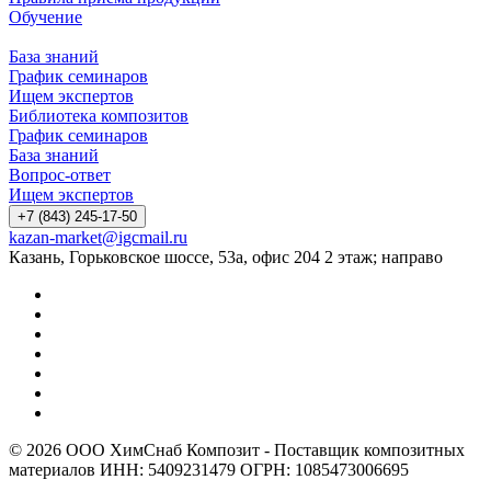
Обучение
База знаний
График семинаров
Ищем экспертов
Библиотека композитов
График семинаров
База знаний
Вопрос-ответ
Ищем экспертов
+7 (843) 245-17-50
kazan-market@igcmail.ru
Казань, ​Горьковское шоссе, 53а, офис 204 2 этаж; направо
© 2026 ООО ХимСнаб Композит - Поставщик композитных
материалов ИНН: 5409231479 ОГРН: 1085473006695