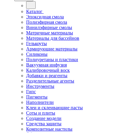
Каталог
Эпоксидная смола
Полиэфирная смола
Винилэфирные смолы
Матричные материалы
Материалы для бассейнов
Гелькоуты
Армирующие материалы
Силиконы
Полиуретаны и пластики
Вакуумная инфузия
Калибровочный воск
Добавки и реагенты
Разделительные агенты
Инструменты
Гипс
Пигменты
Наполнители
Клеи и склеивающие пасты
Соты и плиты
Создание модели
Средства защиты
Композитные настилы