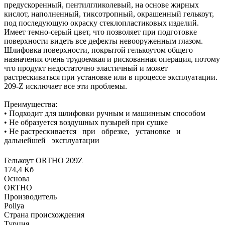
предускоренный, пентилгликолевый, на основе жирных
кислот, наполненный, тиксотропный, окрашенный гелькоут,
под последующую окраску стеклопластиковых изделий.
Имеет темно-серый цвет, что позволяет при подготовке
поверхности видеть все дефекты невооруженным глазом.
Шлифовка поверхности, покрытой гелькоутом общего
назначения очень трудоемкая и рискованная операция, потому
что продукт недостаточно эластичный и может
растрескиваться при установке или в процессе эксплуатации.
209-Z исключает все эти проблемы.
Преимущества:
• Подходит для шлифовки ручным и машинным способом
• Не образуется воздушных пузырей при сушке
• Не растрескивается при обрезке, установке и
дальнейшей эксплуатации
Гелькоут ORTHO 209Z
174,4 Кб
Основа
ORTHO
Производитель
Poliya
Страна происхождения
Турция