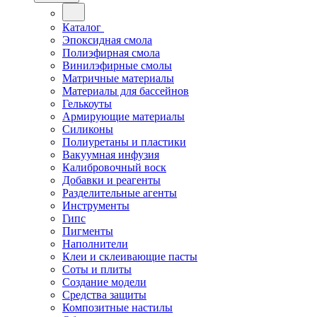
Каталог
Эпоксидная смола
Полиэфирная смола
Винилэфирные смолы
Матричные материалы
Материалы для бассейнов
Гелькоуты
Армирующие материалы
Силиконы
Полиуретаны и пластики
Вакуумная инфузия
Калибровочный воск
Добавки и реагенты
Разделительные агенты
Инструменты
Гипс
Пигменты
Наполнители
Клеи и склеивающие пасты
Соты и плиты
Создание модели
Средства защиты
Композитные настилы